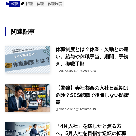
転職
転職
休職
休職制度
関連記事
休職制度とは？休業・欠勤との違
い。給与や休職手当、期間、手続
き、復職手順
2025/08/24
2025/12/24
【警鐘】会社都合の入社日延期は
危険？SES転職で後悔しない防衛
策
2026/03/16
2026/05/25
「4月入社」を逃したと焦る方
へ。5月入社を目指す逆転の転職