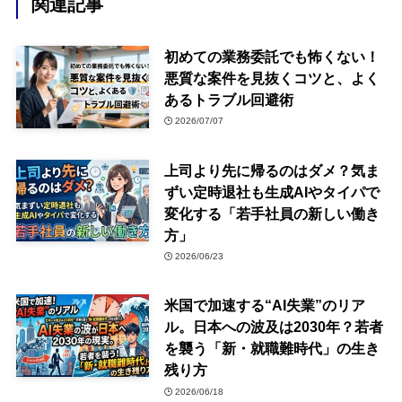
関連記事
初めての業務委託でも怖くない！
悪質な案件を見抜くコツと、よく
あるトラブル回避術
2026/07/07
上司より先に帰るのはダメ？気ま
ずい定時退社も生成AIやタイパで
変化する「若手社員の新しい働き
方」
2026/06/23
米国で加速する“AI失業”のリア
ル。日本への波及は2030年？若者
を襲う「新・就職難時代」の生き
残り方
2026/06/18