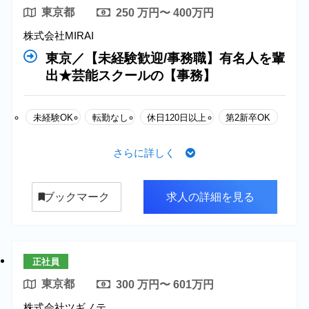
東京都
250 万円〜 400万円
株式会社MIRAI
東京／【未経験歓迎/事務職】有名⼈を輩
出★芸能スクールの【事務】
未経験OK
転勤なし
休日120日以上
第2新卒OK
さらに詳しく
ブックマーク
求人の詳細を見る
正社員
東京都
300 万円〜 601万円
株式会社ツギノテ