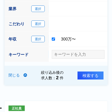
業界
選択
こだわり
選択
年収
300万〜
選択
キーワード
絞り込み後の
検索する
閉じる
2
求人数：
件
正社員