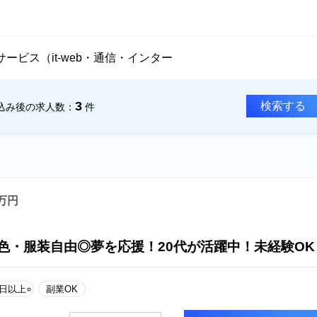
ービス（it-web・通信・インター
3
検索する
込み後の
求人数：
件
0万円
色・服装自由◎夢を応援！20代が活躍中！未経験OK
0日以上
副業OK