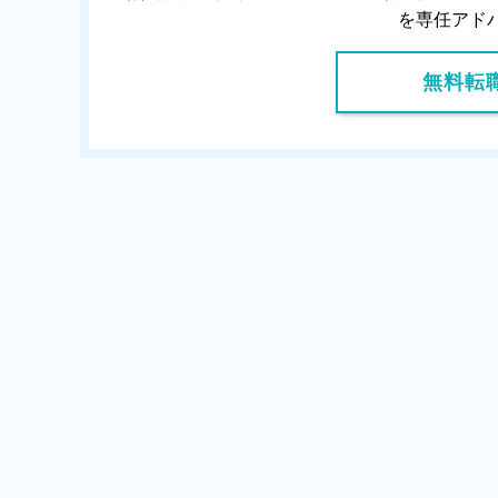
を専任アド
無料転