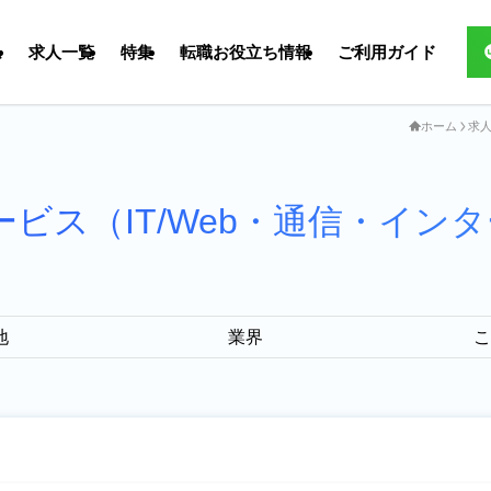
ム
求人一覧
特集
転職お役立ち情報
ご利用ガイド
ホーム
求
ービス（IT/Web・通信・イン
地
業界
こ