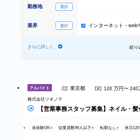
勤務地
選択
業界
インターネット・webサ
選択
さらに詳しく
絞り
アルバイト
東京都
120 万円〜 24
株式会社ツギノテ
【営業事務スタッフ募集】ネイル・髪
未経験OK
従業員数99人以下
転勤なし
休日12