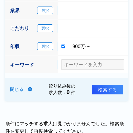
業界
選択
こだわり
選択
年収
900万〜
選択
キーワード
絞り込み後の
検索する
閉じる
0
求人数：
件
条件にマッチする求人は見つかりませんでした。検索条
件を変更して再度検索してください。